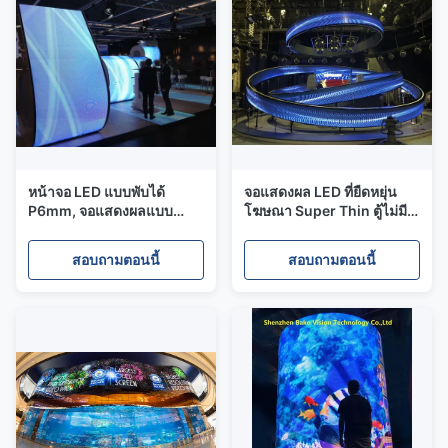
หน้าจอ LED แบบพับได้
จอแสดงผล LED ที่ยืดหยุ่น
P6mm, จอแสดงผลแบบ
โฆษณา Super Thin ตู้ไม่มี
ยืดหยุ่นแบบเต็มหน้าจอสีเช่า
ความยืดหยุ่นสูง
ในร่ม
สอบถามตอนนี้
สอบถามตอนนี้