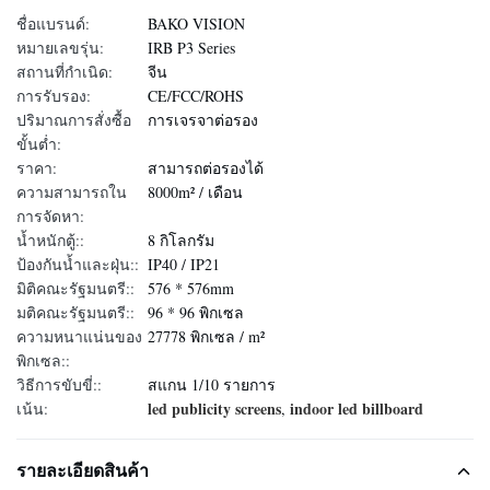
ชื่อแบรนด์:
BAKO VISION
หมายเลขรุ่น:
IRB P3 Series
สถานที่กำเนิด:
จีน
การรับรอง:
CE/FCC/ROHS
ปริมาณการสั่งซื้อ
การเจรจาต่อรอง
ขั้นต่ำ:
ราคา:
สามารถต่อรองได้
ความสามารถใน
8000m² / เดือน
การจัดหา:
น้ำหนักตู้::
8 กิโลกรัม
ป้องกันน้ำและฝุ่น::
IP40 / IP21
มิติคณะรัฐมนตรี::
576 * 576mm
มติคณะรัฐมนตรี::
96 * 96 พิกเซล
ความหนาแน่นของ
27778 พิกเซล / m²
พิกเซล::
วิธีการขับขี่::
สแกน 1/10 รายการ
led publicity screens
indoor led billboard
เน้น:
,
รายละเอียดสินค้า