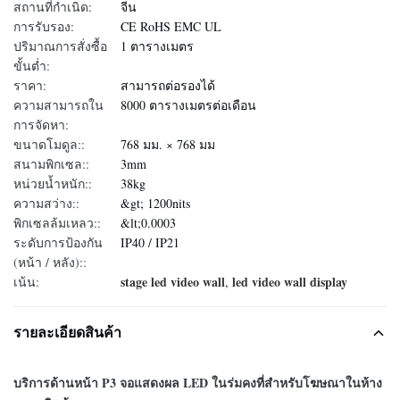
สถานที่กำเนิด:
จีน
การรับรอง:
CE RoHS EMC UL
ปริมาณการสั่งซื้อ
1 ตารางเมตร
ขั้นต่ำ:
ราคา:
สามารถต่อรองได้
ความสามารถใน
8000 ตารางเมตรต่อเดือน
การจัดหา:
ขนาดโมดูล::
768 มม. × 768 มม
สนามพิกเซล::
3mm
หน่วยน้ำหนัก::
38kg
ความสว่าง::
&gt; 1200nits
พิกเซลล้มเหลว::
&lt;0.0003
ระดับการป้องกัน
IP40 / IP21
(หน้า / หลัง)::
stage led video wall
led video wall display
เน้น:
,
รายละเอียดสินค้า
บริการด้านหน้า P3 จอแสดงผล LED ในร่มคงที่สำหรับโฆษณาในห้าง