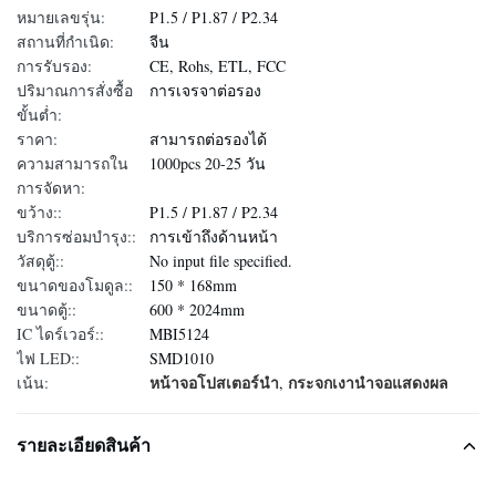
หมายเลขรุ่น:
P1.5 / P1.87 / P2.34
สถานที่กำเนิด:
จีน
การรับรอง:
CE, Rohs, ETL, FCC
ปริมาณการสั่งซื้อ
การเจรจาต่อรอง
ขั้นต่ำ:
ราคา:
สามารถต่อรองได้
ความสามารถใน
1000pcs 20-25 วัน
การจัดหา:
ขว้าง::
P1.5 / P1.87 / P2.34
บริการซ่อมบำรุง::
การเข้าถึงด้านหน้า
วัสดุตู้::
No input file specified.
ขนาดของโมดูล::
150 * 168mm
ขนาดตู้::
600 * 2024mm
IC ไดร์เวอร์::
MBI5124
ไฟ LED::
SMD1010
หน้าจอโปสเตอร์นำ
กระจกเงานำจอแสดงผล
เน้น:
,
รายละเอียดสินค้า