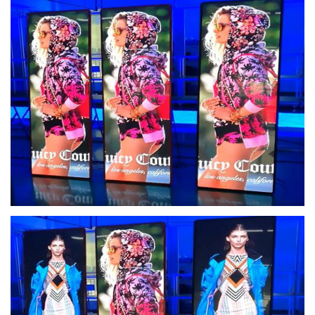
ความสว่าง
600 ~ 800nits
วิธีการขับขี่
1/27 การสแกน
คะแนน IP (หน้า / หลัง)
IP43