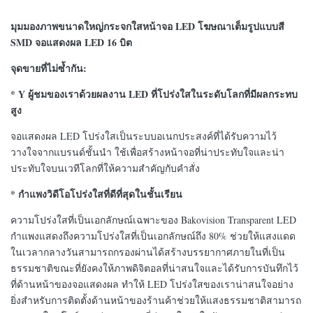
มุมมองภาพขนาดใหญ่กระจกใสหน้าจอ LED โฆษณาเต็มรูปแบบสี
SMD จอแสดงผล LED 16 บิต
จุดขายที่ไม่ซ้ำกัน:
* Y
ผู้ชมของเราด้วยผลงาน LED ที่โปร่งใสในระดับโลกที่มีผลกระทบ
สูง
จอแสดงผล LED โปร่งใสเป็นระบบอเนกประสงค์ที่ได้รับความไว้
วางใจจากแบรนด์ชั้นนำ ใช้เพื่อสร้างหน้าจอที่น่าประทับใจและน่า
ประทับใจบนเวทีโลกที่ให้ความสำคัญกับคำสั่ง
* กำแพงวิดีโอโปร่งใสที่ดีที่สุดในชั้นเรียน
ความโปร่งใสที่เป็นเอกลักษณ์เฉพาะของ Bakovision Transparent LED
กำแพงแสดงถึงความโปร่งใสที่เป็นเอกลักษณ์ถึง 80% ช่วยให้แสงแดด
ในเวลากลางวันสามารถกรองผ่านได้สร้างบรรยากาศภายในที่เป็น
ธรรมชาติขณะที่ยังคงให้ภาพดิจิตอลที่น่าสนใจและได้รับการบันทึกไว้
ที่ด้านหน้าของจอแสดงผล ทำให้ LED โปร่งใสของเราน่าสนใจอย่าง
ยิ่งสำหรับการติดตั้งด้านหน้าของร้านค้าช่วยให้แสงธรรมชาติสามารถ