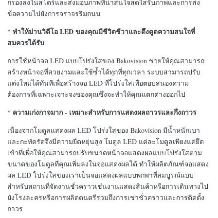
กรองลงในสโตร์และส่งมอบภาพที่น่าสนใจสดใสรับภาพและการส่ง
ข้อความไปยังการจราจรริมถนน
* ทำให้ม่านวิดีโอ LED ของคุณมีชีวิตชีวาและดึงดูดความสนใจที่
สมควรได้รับ
การใช้หน้าจอ LED แบบโปร่งใสของ Bakovision ช่วยให้คุณสามารถ
สร้างหน้าจอที่สวยงามและใช้ซ้ำได้ทุกที่ทุกเวลา ระบบสามารถปรับ
แต่งใหม่ได้ทันทีเพื่อสร้างจอ LED ที่โปร่งใสเพื่อตอบสนองความ
ต้องการที่เฉพาะเจาะจงของคุณซึ่งจะทำให้คุณแตกต่างออกไป
* ความเก่งกาจมาก - เหมาะสำหรับการแสดงผลถาวรและกึ่งถาวร
เนื่องจากโมดูลแสดงผล LED โปร่งใสของ Bakovision มีน้ำหนักเบา
และกะทัดรัดจึงมีความยืดหยุ่นสูง โมดูล LED แต่ละโมดูลเพียงแค่ยึด
เข้าที่เพื่อให้คุณสามารถปรับขนาดหน้าจอแสดงผลแบบโปร่งใสตาม
ขนาดของโมดูลที่คุณเพิ่มลงในจอแสดงผลได้ ทำให้ผลิตภัณฑ์จอแสดง
ผล LED โปร่งใสของเราเป็นจอแสดงผลแบบพกพาที่สมบูรณ์แบบ
สำหรับสถานที่จัดงานชั่วคราวเช่นงานแสดงสินค้าหรือการเดินทางไป
ยังโรงละครหรือการผลิตดนตรีรวมถึงการเช่าชั่วคราวและการติดตั้ง
ถาวร